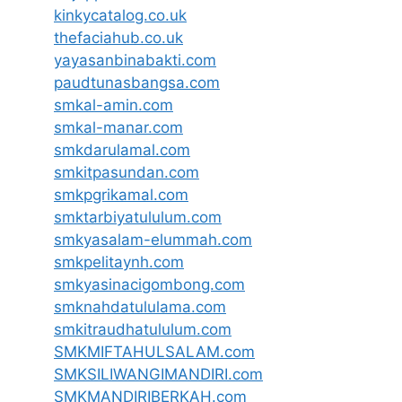
kinkycatalog.co.uk
thefaciahub.co.uk
yayasanbinabakti.com
paudtunasbangsa.com
smkal-amin.com
smkal-manar.com
smkdarulamal.com
smkitpasundan.com
smkpgrikamal.com
smktarbiyatululum.com
smkyasalam-elummah.com
smkpelitaynh.com
smkyasinacigombong.com
smknahdatululama.com
smkitraudhatululum.com
SMKMIFTAHULSALAM.com
SMKSILIWANGIMANDIRI.com
SMKMANDIRIBERKAH.com