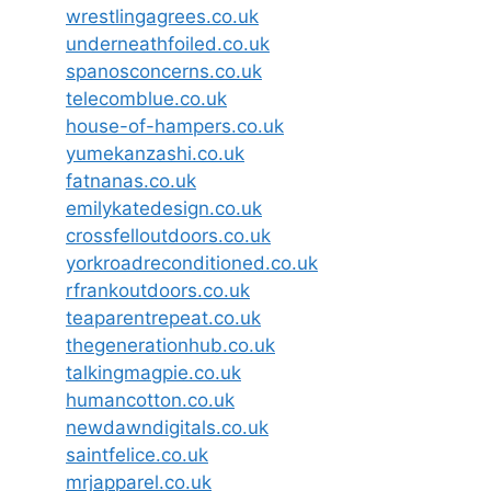
wrestlingagrees.co.uk
underneathfoiled.co.uk
spanosconcerns.co.uk
telecomblue.co.uk
house-of-hampers.co.uk
yumekanzashi.co.uk
fatnanas.co.uk
emilykatedesign.co.uk
crossfelloutdoors.co.uk
yorkroadreconditioned.co.uk
rfrankoutdoors.co.uk
teaparentrepeat.co.uk
thegenerationhub.co.uk
talkingmagpie.co.uk
humancotton.co.uk
newdawndigitals.co.uk
saintfelice.co.uk
mrjapparel.co.uk