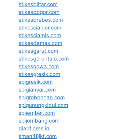
stikesblitar.com
stikesbogor.com
stikesbrebes.com
stikescianjur.com
stikesciamis.com
stikesdemak.com
stikesgarut.com
stikesgorontalo.com
stikesgowa.com
stikesgresik.com
spigresik.com
spigianyar.com
spigrobongan.com
spigunungkidul.com
spijember.com
spijombang.com
dianflores.id
sman48jkt.com