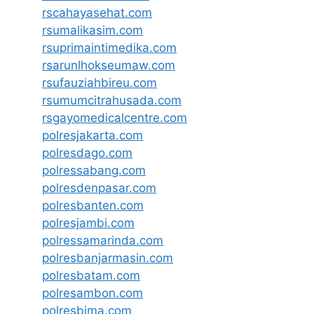
rscahayasehat.com
rsumalikasim.com
rsuprimaintimedika.com
rsarunlhokseumaw.com
rsufauziahbireu.com
rsumumcitrahusada.com
rsgayomedicalcentre.com
polresjakarta.com
polresdago.com
polressabang.com
polresdenpasar.com
polresbanten.com
polresjambi.com
polressamarinda.com
polresbanjarmasin.com
polresbatam.com
polresambon.com
polresbima.com