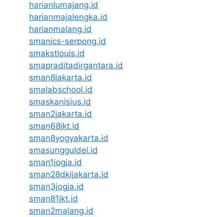
harianlumajang.id
harianmajalengka.id
harianmalang.id
smanics-serpong.id
smakstlouis.id
smapraditadirgantara.id
sman8jakarta.id
smalabschool.id
smaskanisius.id
sman2jakarta.id
sman68jkt.id
sman8yogyakarta.id
smasungguldel.id
sman1jogja.id
sman28dkijakarta.id
sman3jogja.id
sman81jkt.id
sman2malang.id