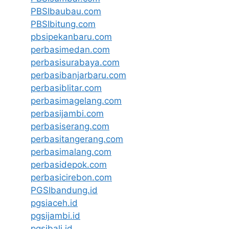
PBSIbaubau.com
PBSIbitung.com
pbsipekanbaru.com
perbasimedan.com
perbasisurabaya.com
perbasibanjarbaru.com
perbasiblitar.com
perbasimagelang.com
perbasijambi.com
perbasiserang.com
perbasitangerang.com
perbasimalang.com
perbasidepok.com
perbasicirebon.com
PGSIbandung.id
pgsiaceh.id
pgsijambi.id
pgsibali.id