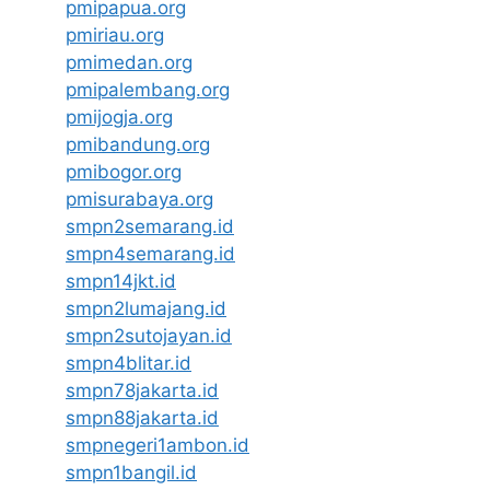
pmipapua.org
pmiriau.org
pmimedan.org
pmipalembang.org
pmijogja.org
pmibandung.org
pmibogor.org
pmisurabaya.org
smpn2semarang.id
smpn4semarang.id
smpn14jkt.id
smpn2lumajang.id
smpn2sutojayan.id
smpn4blitar.id
smpn78jakarta.id
smpn88jakarta.id
smpnegeri1ambon.id
smpn1bangil.id