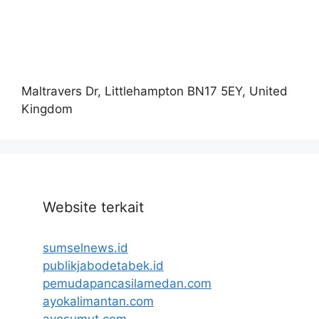
Maltravers Dr, Littlehampton BN17 5EY, United
Kingdom
Website terkait
sumselnews.id
publikjabodetabek.id
pemudapancasilamedan.com
ayokalimantan.com
ayosumut.com