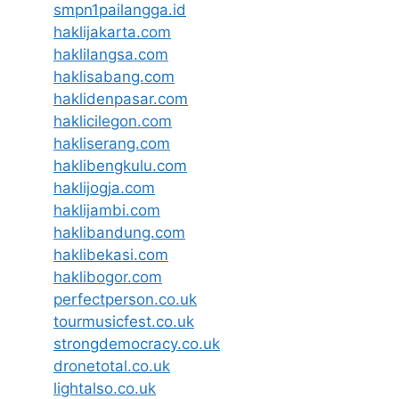
smpn1pailangga.id
haklijakarta.com
haklilangsa.com
haklisabang.com
haklidenpasar.com
haklicilegon.com
hakliserang.com
haklibengkulu.com
haklijogja.com
haklijambi.com
haklibandung.com
haklibekasi.com
haklibogor.com
perfectperson.co.uk
tourmusicfest.co.uk
strongdemocracy.co.uk
dronetotal.co.uk
lightalso.co.uk