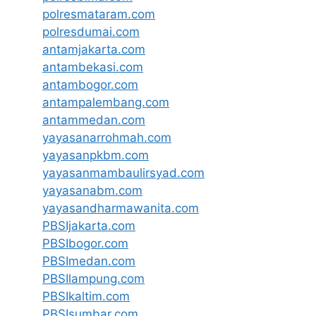
polresmataram.com
polresdumai.com
antamjakarta.com
antambekasi.com
antambogor.com
antampalembang.com
antammedan.com
yayasanarrohmah.com
yayasanpkbm.com
yayasanmambaulirsyad.com
yayasanabm.com
yayasandharmawanita.com
PBSIjakarta.com
PBSIbogor.com
PBSImedan.com
PBSIlampung.com
PBSIkaltim.com
PBSIsumbar.com