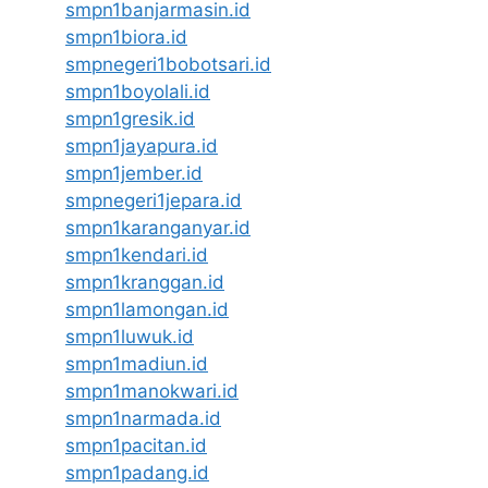
smpn1banjarmasin.id
smpn1biora.id
smpnegeri1bobotsari.id
smpn1boyolali.id
smpn1gresik.id
smpn1jayapura.id
smpn1jember.id
smpnegeri1jepara.id
smpn1karanganyar.id
smpn1kendari.id
smpn1kranggan.id
smpn1lamongan.id
smpn1luwuk.id
smpn1madiun.id
smpn1manokwari.id
smpn1narmada.id
smpn1pacitan.id
smpn1padang.id