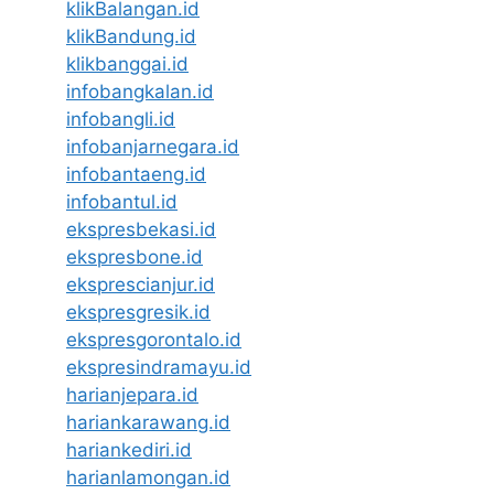
klikBalangan.id
klikBandung.id
klikbanggai.id
infobangkalan.id
infobangli.id
infobanjarnegara.id
infobantaeng.id
infobantul.id
ekspresbekasi.id
ekspresbone.id
eksprescianjur.id
ekspresgresik.id
ekspresgorontalo.id
ekspresindramayu.id
harianjepara.id
hariankarawang.id
hariankediri.id
harianlamongan.id