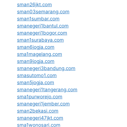
sman26jkt.com
sman03semarang.com
sman1sumbar.com
smanegeri1bantul.com
smanegeri1bogor.com
sman1surabaya.com
sman6jogja.com
sma1magelang.com
sman9jogja.com
smanegeri3bandung.com
smasutomo1.com
sman5jogja.com
smanegeri1tangerang.com
sma1purworejo.com
smanegeri1jember.com
sman2bekasi.com
smanegeri47jkt.com
sma1wonosari.com