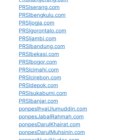
PRSIserang.com
PRSIbengkulu.com
PRSIjogja.com
PRSIgorontalo.com
PRSIjambi.com
PRSIbandung.com
PRSIbekasi.com
PRSIbogor.com
PRSIcimahi.com
PRSIcirebon.com
PRSIdepok.com
PRSIsukabumi.com
PRSIbanjar.com
ponpesIhyaUlumuddin.com
ponpesJabalRahmah.com
ponpesDarulKhairat.com
ponpesDarulMuhsinin.com
ponpesNurulHudas.com