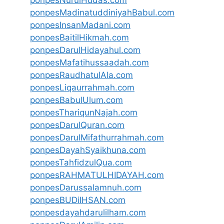
ponpesMadinatuddiniyahBabul.com
ponpesInsanMadani.com
ponpesBaitilHikmah.com
ponpesDarulHidayahul.com
ponpesMafatihussaadah.com
ponpesRaudhatulAla.com
ponpesLiqaurrahmah.com
ponpesBabulUlum.com
ponpesThariqunNajah.com
ponpesDarulQuran.com
ponpesDarulMifathurrahmah.com
ponpesDayahSyaikhuna.com
ponpesTahfidzulQua.com
ponpesRAHMATULHIDAYAH.com
ponpesDarussalamnuh.com
ponpesBUDiIHSAN.com
ponpesdayahdarulilham.com