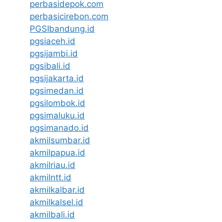
perbasidepok.com
perbasicirebon.com
PGSIbandung.id
pgsiaceh.id
pgsijambi.id
pgsibali.id
pgsijakarta.id
pgsimedan.id
pgsilombok.id
pgsimaluku.id
pgsimanado.id
akmilsumbar.id
akmilpapua.id
akmilriau.id
akmilntt.id
akmilkalbar.id
akmilkalsel.id
akmilbali.id