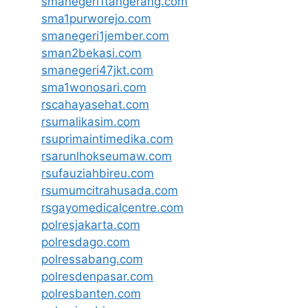
smanegeri1tangerang.com
sma1purworejo.com
smanegeri1jember.com
sman2bekasi.com
smanegeri47jkt.com
sma1wonosari.com
rscahayasehat.com
rsumalikasim.com
rsuprimaintimedika.com
rsarunlhokseumaw.com
rsufauziahbireu.com
rsumumcitrahusada.com
rsgayomedicalcentre.com
polresjakarta.com
polresdago.com
polressabang.com
polresdenpasar.com
polresbanten.com