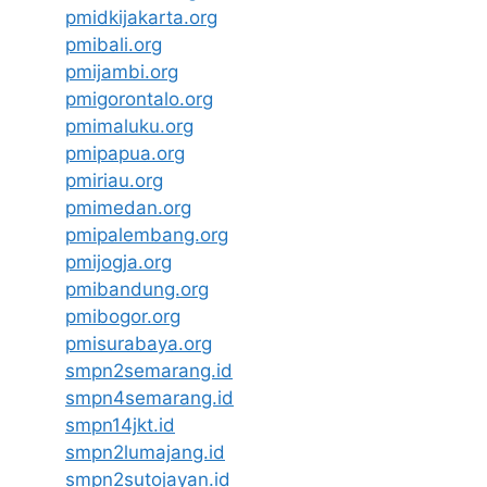
pmidkijakarta.org
pmibali.org
pmijambi.org
pmigorontalo.org
pmimaluku.org
pmipapua.org
pmiriau.org
pmimedan.org
pmipalembang.org
pmijogja.org
pmibandung.org
pmibogor.org
pmisurabaya.org
smpn2semarang.id
smpn4semarang.id
smpn14jkt.id
smpn2lumajang.id
smpn2sutojayan.id