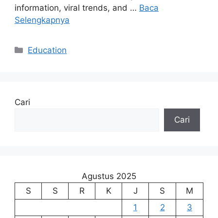
information, viral trends, and …
Baca
Selengkapnya
Kategori
Education
Cari
Cari
Agustus 2025
S
S
R
K
J
S
M
1
2
3