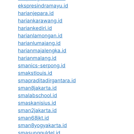
ekspresindramayu.id
harianjepara.id
hariankarawang.id
hariankediri.id
harianlamongan.id
harianlumajang.id
harianmajalengka.id
harianmalang.id
smanics-serpong.id
smakstlouis.id
smapraditadirgantara.id
sman8jakarta.id
smalabschool.id
smaskanisius.id
sman2jakarta.id
sman68jkt.id
sman8yogyakarta.id
smasungguldel.id