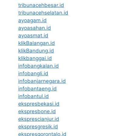
tribunacehbesar.id
tribunacehselatan.id
ayoagam.id
ayoasahan.id
ayoasmat.id
klikBalangan.id
klikBandung.id
klikbanggai.id
infobangkalan.id
infobangli.id
infobanjarnegara.id
infobantaeng.id
infobantul.id
ekspresbekasi.id
ekspresbone.id
eksprescianjur.id
ekspresgresik.id
ekspresgorontalo.id