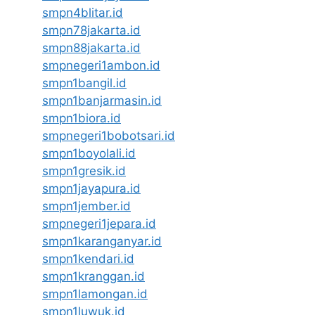
smpn4blitar.id
smpn78jakarta.id
smpn88jakarta.id
smpnegeri1ambon.id
smpn1bangil.id
smpn1banjarmasin.id
smpn1biora.id
smpnegeri1bobotsari.id
smpn1boyolali.id
smpn1gresik.id
smpn1jayapura.id
smpn1jember.id
smpnegeri1jepara.id
smpn1karanganyar.id
smpn1kendari.id
smpn1kranggan.id
smpn1lamongan.id
smpn1luwuk.id