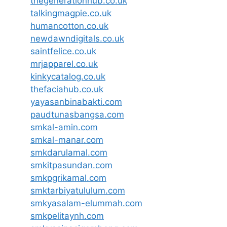
thegenerationhub.co.uk
talkingmagpie.co.uk
humancotton.co.uk
newdawndigitals.co.uk
saintfelice.co.uk
mrjapparel.co.uk
kinkycatalog.co.uk
thefaciahub.co.uk
yayasanbinabakti.com
paudtunasbangsa.com
smkal-amin.com
smkal-manar.com
smkdarulamal.com
smkitpasundan.com
smkpgrikamal.com
smktarbiyatululum.com
smkyasalam-elummah.com
smkpelitaynh.com