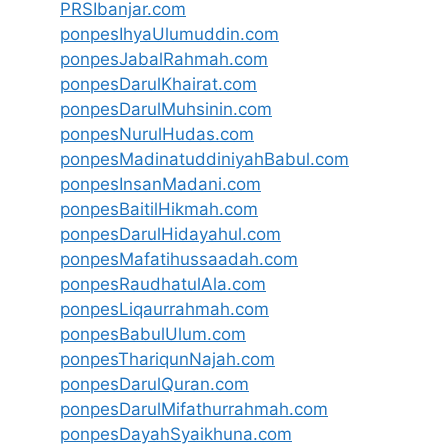
PRSIbanjar.com
ponpesIhyaUlumuddin.com
ponpesJabalRahmah.com
ponpesDarulKhairat.com
ponpesDarulMuhsinin.com
ponpesNurulHudas.com
ponpesMadinatuddiniyahBabul.com
ponpesInsanMadani.com
ponpesBaitilHikmah.com
ponpesDarulHidayahul.com
ponpesMafatihussaadah.com
ponpesRaudhatulAla.com
ponpesLiqaurrahmah.com
ponpesBabulUlum.com
ponpesThariqunNajah.com
ponpesDarulQuran.com
ponpesDarulMifathurrahmah.com
ponpesDayahSyaikhuna.com