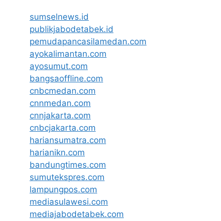
sumselnews.id
publikjabodetabek.id
pemudapancasilamedan.com
ayokalimantan.com
ayosumut.com
bangsaoffline.com
cnbcmedan.com
cnnmedan.com
cnnjakarta.com
cnbcjakarta.com
hariansumatra.com
harianikn.com
bandungtimes.com
sumutekspres.com
lampungpos.com
mediasulawesi.com
mediajabodetabek.com