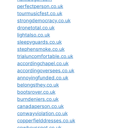
perfectperson.co.uk
tourmusicfest.co.uk
strongdemocracy.co.uk
dronetotal.co.uk
lightalso.co.uk
sleepyguards.co.uk
stephensmoke.co.uk
trialuncomfortable.co.uk
accordingchapel.co.uk
accordingoversees.co.uk
annoyingfunded.co.uk
belongsthey.co.uk
bootsrover.co.uk
burndeniers.co.uk
canadaperson.co.uk
conwayviolation.co.uk
copperfielddresses.co.uk
cowboysspot.co.uk