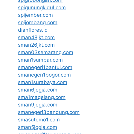
spigunungkidul.com
spijember.com
spijombang.com
dianflores.id
sman48jkt.com
sman26jkt.com
sman03semarang.com
sman1sumbar.com
smanegeri1bantul.com
smanegeri1bogor.com
sman1surabaya.com
sman6jogja.com
sma1magelang.com
sman9jogja.com
smanegeri3bandung.com
smasutomo1.com
sman5jogja.com